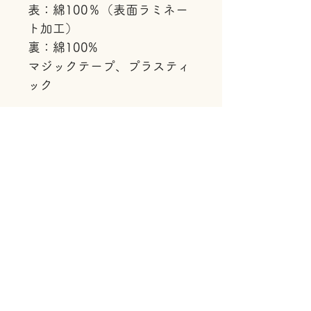
表：綿100％（表面ラミネー
ト加工）
裏：綿100%
マジックテープ、プラスティ
ック
取扱い上の注意
本製品はラミネート加工生地を使
用しております。
アイロン掛け、お洗濯はご遠慮く
ださい。
汚れた場合は、洗剤を含ませた布
でふき取った後
水を含ませた布で拭き取ってくだ
さい。
ドライヤーを使用した乾燥や除菌
スプレーのご使用は避けてくださ