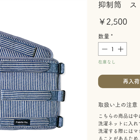
抑制筒 ス
価
￥2,500
格
数量
*
在庫なし
再入荷
取扱い上の注意
こちらの商品は中
洗濯ネットに入れ
洗濯する際にはマ
ることがあるため