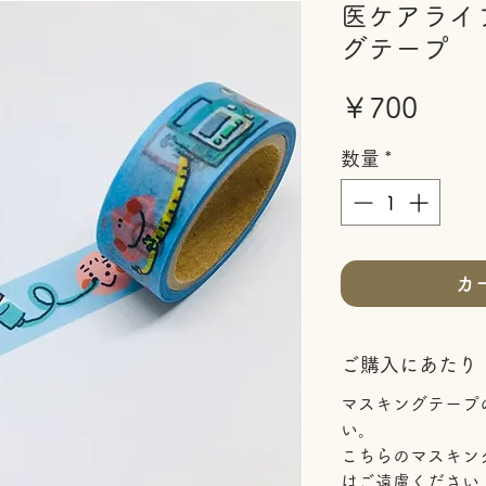
医ケアライ
グテープ
価
￥700
格
数量
*
カ
ご購入にあたり
マスキングテープ
い。
こちらのマスキン
はご遠慮ください