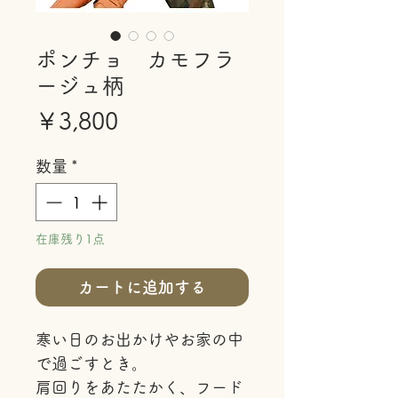
ポンチョ カモフラ
ージュ柄
価
￥3,800
格
数量
*
在庫残り1点
カートに追加する
寒い日のお出かけやお家の中
で過ごすとき。
肩回りをあたたかく、フード