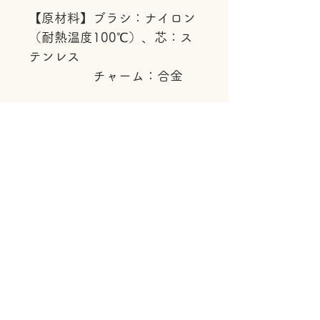
【原材料】ブラシ：ナイロン
（耐熱温度100℃）、芯：ス
テンレス
チャーム：合金
取扱い上の注意
ブラシを過度に引っ張ったりし
ますと、裂けや、ちぎれの原因に
なることがあります。ご使用後は
必ず、よく洗い流し、水を切って
直射日光を避けて乾燥させてくだ
さい。
煮沸・電子レンジ・薬液消毒はで
きません。
火のそばや高温になる場所には置
かないでください。
無理にブラシを押し込むと芯が曲