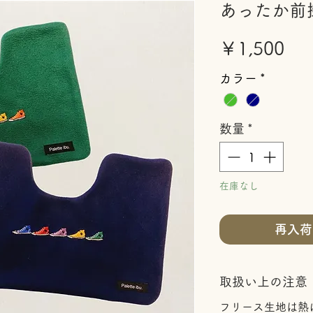
あったか前
価
￥1,500
格
カラー
*
数量
*
在庫なし
再入荷
取扱い上の注意
フリース生地は熱