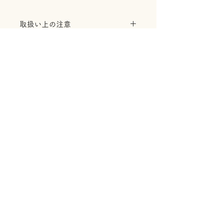
取扱い上の注意
フリース生地は熱に弱いので、乾
燥機やアイロンを使用しないでく
ださい。
洗濯する際は型崩れを防止するた
めに、洗濯ネットに入れてくださ
い。
平干しをする際に形を整えると、
形がキレイになります。